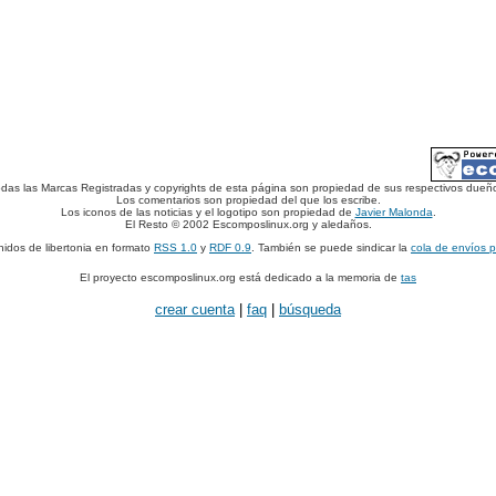
das las Marcas Registradas y copyrights de esta página son propiedad de sus respectivos dueñ
Los comentarios son propiedad del que los escribe.
Los iconos de las noticias y el logotipo son propiedad de
Javier Malonda
.
El Resto © 2002 Escomposlinux.org y aledaños.
nidos de libertonia en formato
RSS 1.0
y
RDF 0.9
. También se puede sindicar la
cola de envíos 
El proyecto escomposlinux.org está dedicado a la memoria de
tas
crear cuenta
|
faq
|
búsqueda