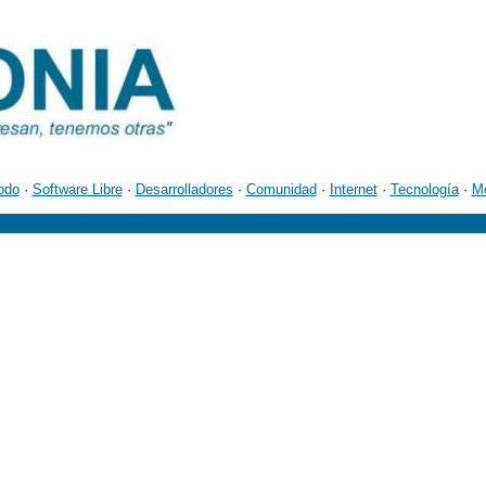
odo
·
Software Libre
·
Desarrolladores
·
Comunidad
·
Internet
·
Tecnología
·
M