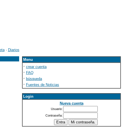
eta
·
Diarios
Menu
·
crear cuenta
·
FAQ
·
búsqueda
·
Fuentes de Noticias
Login
Nueva cuenta
Usuario:
Contraseña: