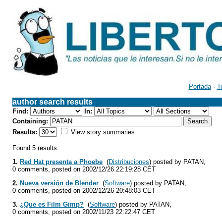
Portada
·
T
author search results
Find:
In:
Containing:
Results:
View story summaries
Found 5 results.
1.
Red Hat presenta a Phoebe
(
Distribuciones
) posted by PATAN,
0 comments, posted on 2002/12/26 22:19:28 CET
2.
Nueva versión de Blender
(
Software
) posted by PATAN,
0 comments, posted on 2002/12/26 20:48:03 CET
3.
¿Que es Film Gimp?
(
Software
) posted by PATAN,
0 comments, posted on 2002/11/23 22:22:47 CET