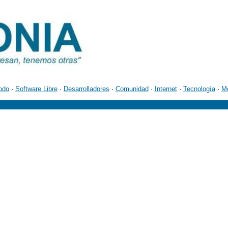
odo
·
Software Libre
·
Desarrolladores
·
Comunidad
·
Internet
·
Tecnología
·
M