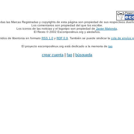
das las Marcas Registradas y copyrights de esta página son propiedad de sus respectivos dueñ
Los comentarios son propiedad del que los escribe.
Los iconos de las noticias y el logotipo son propiedad de
Javier Malonda
.
El Resto © 2002 Escomposlinux.org y aledaños.
nidos de libertonia en formato
RSS 1.0
y
RDF 0.9
. También se puede sindicar la
cola de envíos 
El proyecto escomposlinux.org está dedicado a la memoria de
tas
crear cuenta
|
faq
|
búsqueda