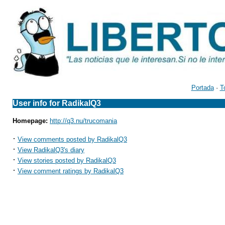
Portada
·
T
User info for RadikalQ3
Homepage:
http://q3.nu/trucomania
·
View comments posted by RadikalQ3
·
View RadikalQ3's diary
·
View stories posted by RadikalQ3
·
View comment ratings by RadikalQ3