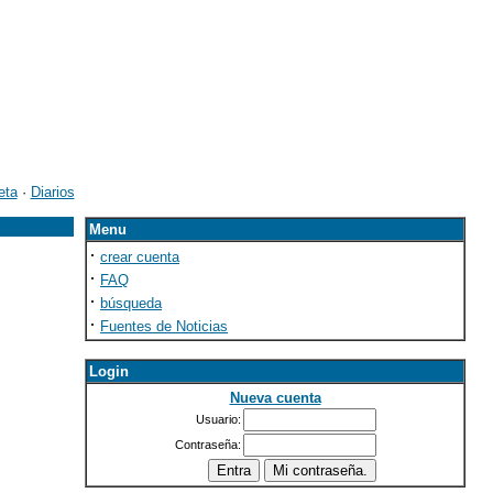
eta
·
Diarios
Menu
·
crear cuenta
·
FAQ
·
búsqueda
·
Fuentes de Noticias
Login
Nueva cuenta
Usuario:
Contraseña: