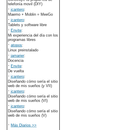
telefonía movil (DIY)
·
jcantero
:
Maemo + Moblin = MeeGo
·
jcantero
:
Tablets y software libre
·
Envite
:
Mi experiencia del día con los
programas libres
·
atopos
:
Linux preinstalado
·
jamarier
:
Docencia
·
Envite
:
De vuelta
·
jcantero
:
Diseñando cómo sería el sitio
web de mis sueños (y VII)
·
jcantero
:
Diseñando cómo sería el sitio
web de mis sueños (VI)
·
jcantero
:
Diseñando cómo sería el sitio
web de mis sueños (V)
·
Más Diarios >>