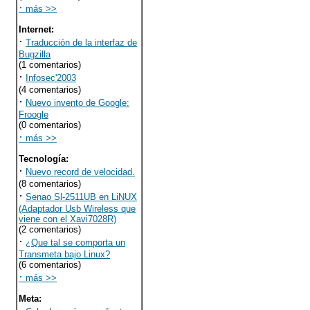
·
más >>
Internet
:
·
Traducción de la interfaz de
Bugzilla
(1 comentarios)
·
Infosec'2003
(4 comentarios)
·
Nuevo invento de Google:
Froogle
(0 comentarios)
·
más >>
Tecnología
:
·
Nuevo record de velocidad.
(8 comentarios)
·
Senao Sl-2511UB en LiNUX
(Adaptador Usb Wireless que
viene con el Xavi7028R)
(2 comentarios)
·
¿Que tal se comporta un
Transmeta bajo Linux?
(6 comentarios)
·
más >>
Meta
: