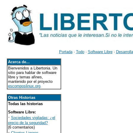
Portada
·
Todo
·
Software Libre
·
Desarroll
Acerca de...
Bienvenidos a Libertonia. Un
sitio para hablar de software
libre y temas afines,
mantenido por el proyecto
escomposlinux.org
.
Otras Historias
Todas las historias
Software Libre
:
·
Sociedades vigiladas: ¿el
precio de la seguridad?
(6 comentarios)
·
Clientes Ligeros