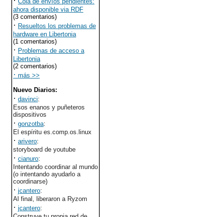
·
Cola de envíos pendientes:
ahora disponible via RDF
(3 comentarios)
·
Resueltos los problemas de
hardware en Libertonia
(1 comentarios)
·
Problemas de acceso a
Libertonia
(2 comentarios)
·
más >>
Nuevo Diarios
:
·
davinci
:
Esos enanos y puñeteros
dispositivos
·
gonzotba
:
El espíritu es.comp.os.linux
·
arivero
:
storyboard de youtube
·
cianuro
:
Intentando coordinar al mundo
(o intentando ayudarlo a
coordinarse)
·
jcantero
:
Al final, liberaron a Ryzom
·
jcantero
:
Construye tu propia red de