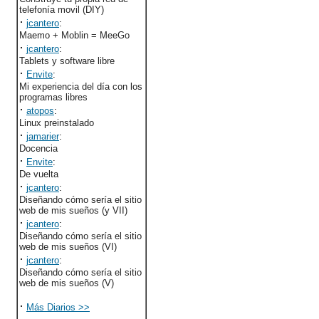
telefonía movil (DIY)
·
jcantero
:
Maemo + Moblin = MeeGo
·
jcantero
:
Tablets y software libre
·
Envite
:
Mi experiencia del día con los
programas libres
·
atopos
:
Linux preinstalado
·
jamarier
:
Docencia
·
Envite
:
De vuelta
·
jcantero
:
Diseñando cómo sería el sitio
web de mis sueños (y VII)
·
jcantero
:
Diseñando cómo sería el sitio
web de mis sueños (VI)
·
jcantero
:
Diseñando cómo sería el sitio
web de mis sueños (V)
·
Más Diarios >>