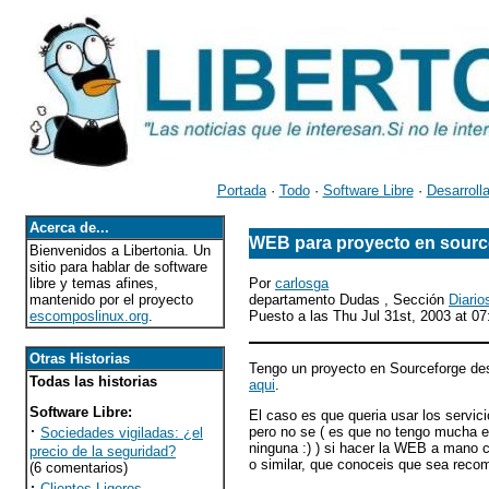
Portada
·
Todo
·
Software Libre
·
Desarroll
Acerca de...
WEB para proyecto en sourc
Bienvenidos a Libertonia. Un
sitio para hablar de software
libre y temas afines,
Por
carlosga
mantenido por el proyecto
departamento Dudas , Sección
Diario
escomposlinux.org
.
Puesto a las Thu Jul 31st, 2003 at 
Otras Historias
Tengo un proyecto en Sourceforge de
Todas las historias
aqui
.
Software Libre
:
El caso es que queria usar los servic
·
pero no se ( es que no tengo mucha e
Sociedades vigiladas: ¿el
ninguna :) ) si hacer la WEB a mano 
precio de la seguridad?
o similar, que conoceis que sea recom
(6 comentarios)
·
Clientes Ligeros