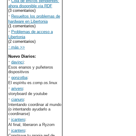
·
Cola de envíos pendientes:
ahora disponible via RDF
(3 comentarios)
·
Resueltos los problemas de
hardware en Libertonia
(1 comentarios)
·
Problemas de acceso a
Libertonia
(2 comentarios)
·
más >>
Nuevo Diarios
:
·
davinci
:
Esos enanos y puñeteros
dispositivos
·
gonzotba
:
El espíritu es.comp.os.linux
·
arivero
:
storyboard de youtube
·
cianuro
:
Intentando coordinar al mundo
(o intentando ayudarlo a
coordinarse)
·
jcantero
:
Al final, liberaron a Ryzom
·
jcantero
:
Construye tu propia red de