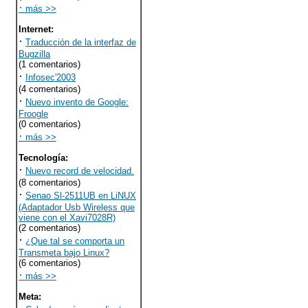
·
más >>
Internet
:
·
Traducción de la interfaz de
Bugzilla
(1 comentarios)
·
Infosec'2003
(4 comentarios)
·
Nuevo invento de Google:
Froogle
(0 comentarios)
·
más >>
Tecnología
:
·
Nuevo record de velocidad.
(8 comentarios)
·
Senao Sl-2511UB en LiNUX
(Adaptador Usb Wireless que
viene con el Xavi7028R)
(2 comentarios)
·
¿Que tal se comporta un
Transmeta bajo Linux?
(6 comentarios)
·
más >>
Meta
: