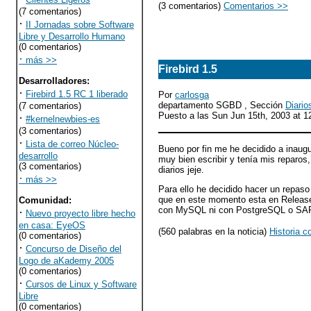
(3 comentarios)
Comentarios >>
(7 comentarios)
·
II Jornadas sobre Software
Libre y Desarrollo Humano
(0 comentarios)
·
más >>
Firebird 1.5
Desarrolladores
:
·
Firebird 1.5 RC 1 liberado
Por
carlosga
departamento SGBD , Sección
Diario
(7 comentarios)
Puesto a las Sun Jun 15th, 2003 at 
·
#kernelnewbies-es
(3 comentarios)
·
Lista de correo Núcleo-
Bueno por fin me he decidido a inaugu
desarrollo
muy bien escribir y tenía mis reparos,
(3 comentarios)
diarios jeje.
·
más >>
Para ello he decidido hacer un repaso
que en este momento esta en Release
Comunidad
:
con MySQL ni con PostgreSQL o SAP
·
Nuevo proyecto libre hecho
en casa: EyeOS
(560 palabras en la noticia)
Historia c
(0 comentarios)
·
Concurso de Diseño del
Logo de aKademy 2005
(0 comentarios)
·
Cursos de Linux y Software
Libre
(0 comentarios)