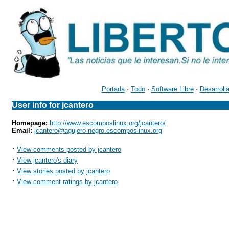
Portada
·
Todo
·
Software Libre
·
Desarroll
User info for jcantero
Homepage:
http://www.escomposlinux.org/jcantero/
Email:
jcantero@agujero-negro.escomposlinux.org
·
View comments posted by jcantero
·
View jcantero's diary
·
View stories posted by jcantero
·
View comment ratings by jcantero