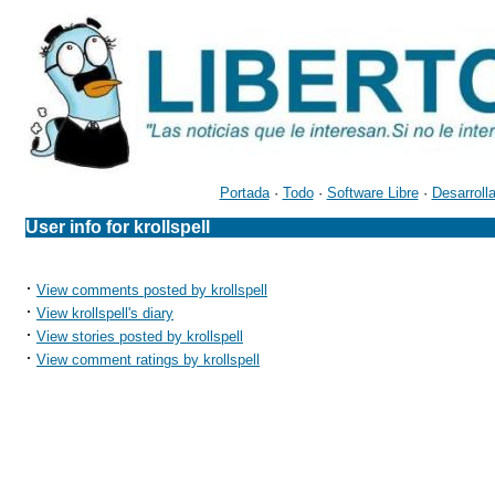
Portada
·
Todo
·
Software Libre
·
Desarroll
User info for krollspell
·
View comments posted by krollspell
·
View krollspell's diary
·
View stories posted by krollspell
·
View comment ratings by krollspell